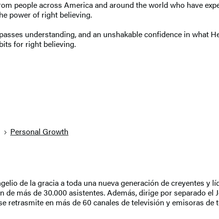
d from people across America and around the world who have exp
e power of right believing.
surpasses understanding, and an unshakable confidence in what H
ts for right believing.
g
Personal Growth
elio de la gracia a toda una nueva generación de creyentes y líd
n de más de 30.000 asistentes. Además, dirige por separado el J
M se retrasmite en más de 60 canales de televisión y emisoras d