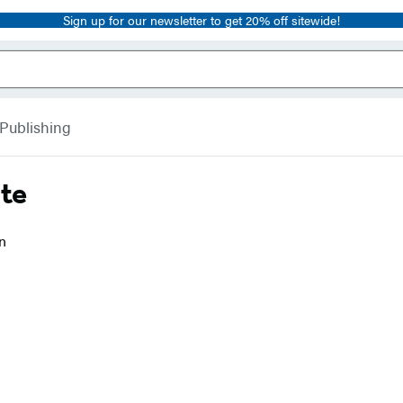
Sign up for our newsletter to get 20% off sitewide!
 Publishing
te
ón