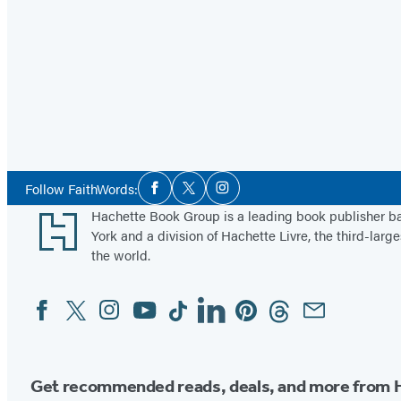
Social
Follow FaithWords:
Facebook
Twitter
Instagram
Media
Footer
Hachette Book Group is a leading book publisher 
York and a division of Hachette Livre, the third-large
the world.
Facebook
Twitter
Instagram
YouTube
Tiktok
Linkedin
Pinterest
Threads
Email
Social
Media
Get recommended reads, deals, and more from 