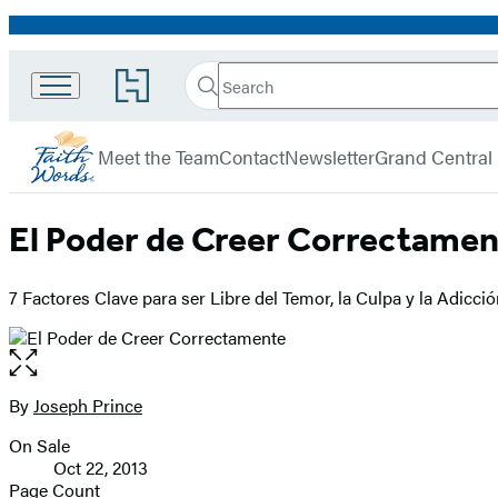
Promotion
Search
Go
Search
Submit
to
FaithWords
Hachette
Hachette
menu
Book
Meet the Team
Contact
Newsletter
Grand Central
Group
home
El Poder de Creer Correctamen
7 Factores Clave para ser Libre del Temor, la Culpa y la Adicci
Open
the
full-
By
Joseph Prince
Contributors
size
On Sale
image
Formats
Oct 22, 2013
and
Page Count