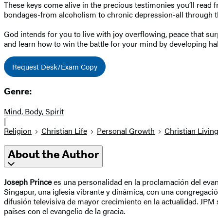
These keys come alive in the precious testimonies you’ll rea
bondages-from alcoholism to chronic depression-all through th
God intends for you to live with joy overflowing, peace that 
and learn how to win the battle for your mind by developing habi
Request Desk/Exam Copy
Genre:
Mind, Body, Spirit
|
Religion
Christian Life
Personal Growth
Christian Livin
About the Author
Joseph Prince
es una personalidad en la proclamación del evang
Singapur, una iglesia vibrante y dinámica, con una congregació
difusión televisiva de mayor crecimiento en la actualidad. JP
países con el evangelio de la gracia.