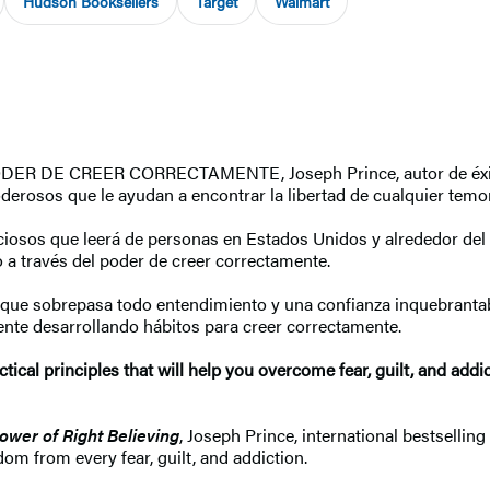
Hudson Booksellers
Target
Walmart
L PODER DE CREER CORRECTAMENTE, Joseph Prince, autor de éxito
poderosos que le ayudan a encontrar la libertad de cualquier temor
ciosos que leerá de personas en Estados Unidos y alrededor del
o a través del poder de creer correctamente.
z que sobrepasa todo entendimiento y una confianza inquebrantab
ente desarrollando hábitos para creer correctamente.
ical principles that will help you overcome fear, guilt, and addi
ower of Right Believing
, Joseph Prince, international bestsellin
om from every fear, guilt, and addiction.