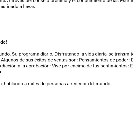
te. A través del consejo práctico y el conocimiento de las Escrit
stinado a llevar.
ido!
undo. Su programa diario, Disfrutando la vida diaria, se transmit
s. Algunos de sus éxitos de ventas son: Pensamientos de poder;
 Adicción a la aprobación; Vive por encima de tus sentimientos; 
.
ño, hablando a miles de personas alrededor del mundo.