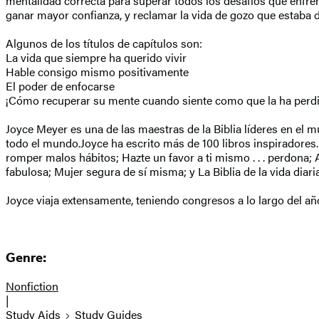
mentalidad correcta para superar todos los desafíos que enfren
ganar mayor confianza, y reclamar la vida de gozo que estaba de
Algunos de los títulos de capítulos son:
La vida que siempre ha querido vivir
Hable consigo mismo positivamente
El poder de enfocarse
¡Cómo recuperar su mente cuando siente como que la ha perd
Joyce Meyer es una de las maestras de la Biblia líderes en el m
todo el mundo.Joyce ha escrito más de 100 libros inspiradore
romper malos hábitos; Hazte un favor a ti mismo . . . perdona;
fabulosa; Mujer segura de sí misma; y La Biblia de la vida diaria
Joyce viaja extensamente, teniendo congresos a lo largo del a
Genre:
Nonfiction
|
Study Aids
Study Guides