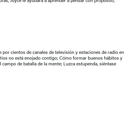
uras, Joyce le ayudará a aprender a pensar con propósito,
e por cientos de canales de televisión y estaciones de radio en
 Dios no está enojado contigo; Cómo formar buenos hábitos y
El campo de batalla de la mente; Luzca estupenda, siéntase