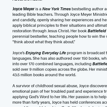
Joyce Meyer
is a
New York Times
bestselling author a
leading Bible teachers. Through Joyce Meyer Ministrie
and candidly, openly sharing her experiences and hel
apply biblical principles to their situations and ultim
restoration through Jesus Christ. Her book
Battlefiel
perennial bestseller, teaching people how to win the 
“think about what they think about.”
Joyce’s
Enjoying Everyday Life
program is broadcast t
languages. She has also authored over 150 books, wh
into over 170 combined languages, including
Battlefi
sold over 9 million copies across the globe. Her minist
43.5 million books around the world.
A survivor of childhood sexual abuse, Joyce discove
emotional pain of her troubled past and experience tr
applying God’s Word to her life. Her passion is to hel
more than forty years, Joyce has held conferences ac