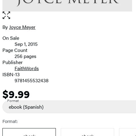
Open
the
full-
By
Joyce Meyer
Contributors
size
On Sale
image
Formats
Sep 1, 2015
and
Page Count
256 pages
Prices
Publisher
FaithWords
ISBN-13
9781455532438
$9.99
Price
Format
ebook
(Spanish)
Format: