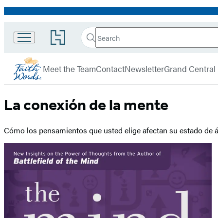
Promotion
Search
Go
Search
Submit
to
FaithWords
Hachette
Hachette
menu
Book
Meet the Team
Contact
Newsletter
Grand Central
Group
home
La conexión de la mente
Cómo los pensamientos que usted elige afectan su estado de 